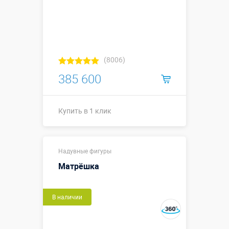
(8006)
385 600
Купить в 1 клик
7,4 (от
Надувные фигуры
носика до
Размеры, м:
ручки) х 5,2
Матрёшка
м
Больше деталей →
В наличии
Купить в 1 клик