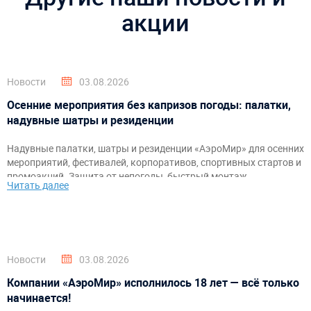
акции
Новости
03.08.2026
Осенние мероприятия без капризов погоды: палатки,
надувные шатры и резиденции
Надувные палатки, шатры и резиденции «АэроМир» для осенних
мероприятий, фестивалей, корпоративов, спортивных стартов и
промоакций. Защита от непогоды, быстрый монтаж,
Читать далее
брендирование и комфортное пространство для гостей и
организаторов.
Новости
03.08.2026
Компании «АэроМир» исполнилось 18 лет — всё только
начинается!