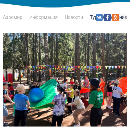
Аэромир
Информация
Новости
Турслёт: организ