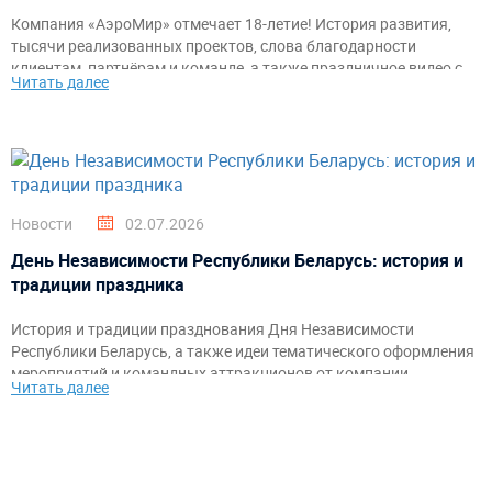
Компания «АэроМир» отмечает 18-летие! История развития,
тысячи реализованных проектов, слова благодарности
клиентам, партнёрам и команде, а также праздничное видео с
Читать далее
самыми яркими моментами за годы работы.
Новости
02.07.2026
День Независимости Республики Беларусь: история и
традиции праздника
История и традиции празднования Дня Независимости
Республики Беларусь, а также идеи тематического оформления
мероприятий и командных аттракционов от компании
Читать далее
«АэроМир».