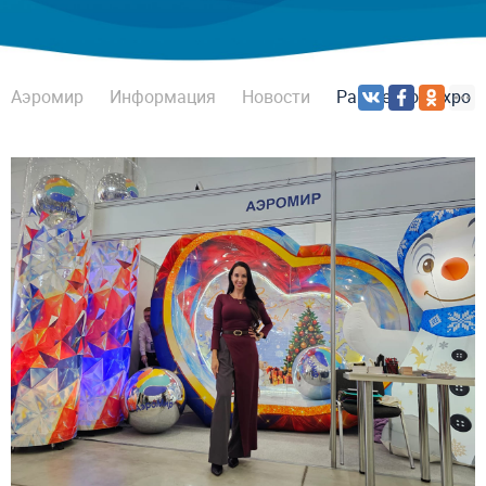
Аэромир
Информация
Новости
ParkSeason Expo 