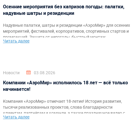
Осенние мероприятия без капризов погоды: палатки,
надувные шатры и резиденции
Надувные палатки, шатры и резиденции «АэроМир» для осенних
мероприятий, фестивалей, корпоративов, спортивных стартов и
промоакций. Защита от непогоды, быстрый монтаж,
Читать далее
брендирование и комфортное пространство для гостей и
организаторов.
Новости
03.08.2026
Компании «АэроМир» исполнилось 18 лет — всё только
начинается!
Компания «АэроМир» отмечает 18-летие! История развития,
тысячи реализованных проектов, слова благодарности
клиентам, партнёрам и команде, а также праздничное видео с
Читать далее
самыми яркими моментами за годы работы.