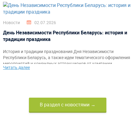
Новости
02.07.2026
День Независимости Республики Беларусь: история и
традиции праздника
История и традиции празднования Дня Независимости
Республики Беларусь, а также идеи тематического оформления
мероприятий и командных аттракционов от компании
Читать далее
«АэроМир».
В раздел с новостями →