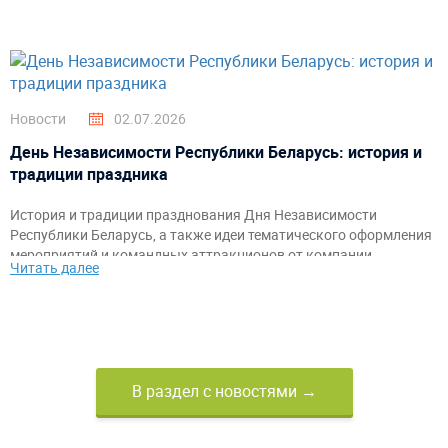
Новости
02.07.2026
День Независимости Республики Беларусь: история и
традиции праздника
История и традиции празднования Дня Независимости
Республики Беларусь, а также идеи тематического оформления
мероприятий и командных аттракционов от компании
Читать далее
«АэроМир».
В раздел с новостями →