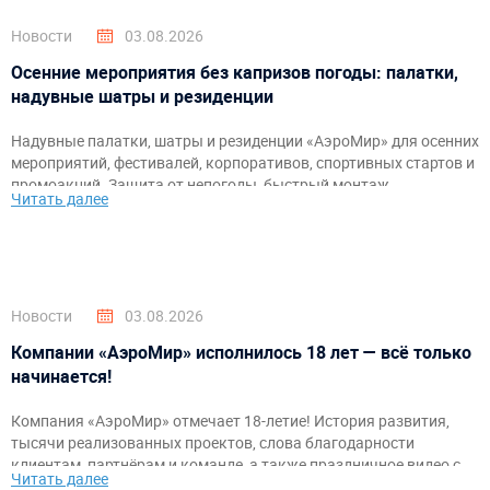
Новости
03.08.2026
Осенние мероприятия без капризов погоды: палатки,
надувные шатры и резиденции
Надувные палатки, шатры и резиденции «АэроМир» для осенних
мероприятий, фестивалей, корпоративов, спортивных стартов и
промоакций. Защита от непогоды, быстрый монтаж,
Читать далее
брендирование и комфортное пространство для гостей и
организаторов.
Новости
03.08.2026
Компании «АэроМир» исполнилось 18 лет — всё только
начинается!
Компания «АэроМир» отмечает 18-летие! История развития,
тысячи реализованных проектов, слова благодарности
клиентам, партнёрам и команде, а также праздничное видео с
Читать далее
самыми яркими моментами за годы работы.