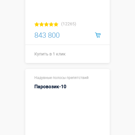
(12265)
843 800
Купить в 1 клик
15,7 х 3,1 х
Размеры, м:
Надувные полосы препятствий
3,5 м
Паровозик-10
Больше деталей →
Смотреть видео
Купить в 1 клик