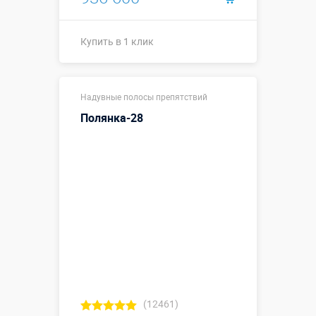
Купить в 1 клик
15,2 х 3,3 х
Размеры, м:
Надувные полосы препятствий
3,72 м
Полянка-28
Больше деталей →
Смотреть видео
Купить в 1 клик
(12461)