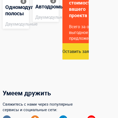
3
8
стоимость
Автодромы
Одномодульные
вашего
полосы
проекта
Двухмодульные
Двухмодульные
Всего за один час подг
выгодное коммерческое
предложение
Оставить заявку
Умеем дружить
Свяжитесь с нами через популярные
сервисы и социальные сети: