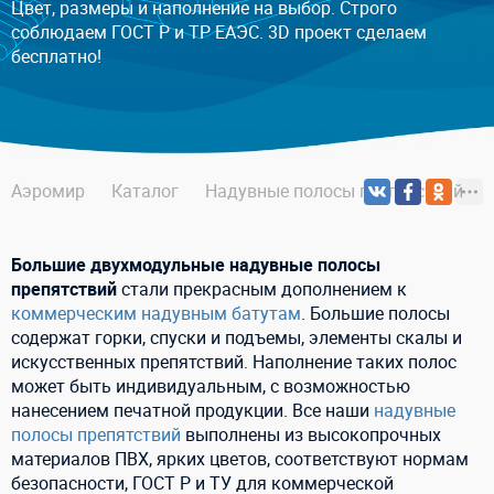
Цвет, размеры и наполнение на выбор. Строго
соблюдаем ГОСТ Р и ТР ЕАЭС. 3D проект сделаем
бесплатно!
Аэромир
Каталог
Надувные полосы препятствий
Большие двухмодульные надувные полосы
препятствий
стали прекрасным дополнением к
коммерческим надувным батутам
. Большие полосы
содержат горки, спуски и подъемы, элементы скалы и
искусственных препятствий. Наполнение таких полос
может быть индивидуальным, с возможностью
нанесением печатной продукции. Все наши
надувные
полосы препятствий
выполнены из высокопрочных
материалов ПВХ, ярких цветов, соответствуют нормам
безопасности, ГОСТ Р и ТУ для коммерческой