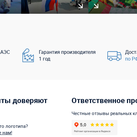
ЕАЭС
Гарантия производителя
Дост
1 год
по Р
нты доверяют
Ответственное пр
Честные отзывы реальных к
го логотипа?
 нам!