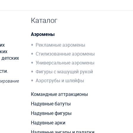
Каталог
Аэромены
их
Рекламные аэромены
ских
Стилизованные аэромены
 детских
Универсальные аэромены
сти.
Фигуры с машущей рукой
Аэротрубы и шлейфы
ндирование
Командные аттракционы
Надувные батуты
Надувные фигуры
Надувные арки
Надувные ангары и палатки