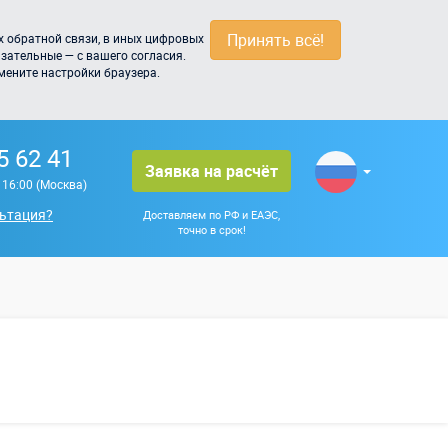
Принять всё!
 обратной связи, в иных цифровых
зательные — с вашего согласия.
мените настройки браузера.
5 62 41
Заявка на расчёт
о 16:00 (Москва)
ьтация?
Доставляем по РФ и ЕАЭС,
точно в срок!