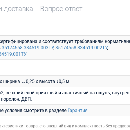
и доставка
Вопрос-ответ
сертифицирована и соответствует требованиям нормативн
в
35174558.334519.003ТУ
,
35174558.334519.002ТУ
,
34519.001ТУ
х ширина ↔0,25 х высота ↕0,5 м.
2, верхний слой приятный и эластичный на ощупь, внутрен
 поролон, ДВП.
ые условия смотрите в разделе
Гарантия
актеристики товара, его внешний вид и комплектность без предвар